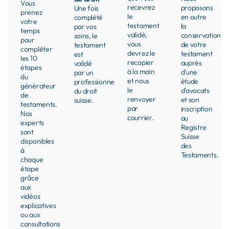
Vous
recevrez
proposons
Une fois
prenez
le
en outre
complété
votre
testament
la
par vos
temps
validé,
conservation
soins, le
pour
vous
de votre
testament
compléter
devrez le
testament
est
les 10
recopier
auprès
validé
étapes
à la main
d'une
par un
du
et nous
étude
professionnel
générateur
le
d'avocats
du droit
de
renvoyer
et son
suisse.
testaments.
par
inscription
Nos
courrier. ​
au
experts
Registre
sont
Suisse
disponibles
des
à
Testaments.
chaque
étape
grâce
aux
vidéos
explicatives
ou aux
consultations