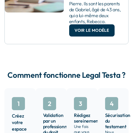
Pierre. Ils sont les parents
de Gabriel, âgé de 43 ans,
qui a lui-même deux
enfants, Rebecca.
VOIR LE MODÈLE
Comment fonctionne Legal Testa ?
Validation
Rédigez
Sécurisation
Créez
par un
sereinement
du
votre
professionnel
testament
Une fois
espace
du droit
que vous
Nous