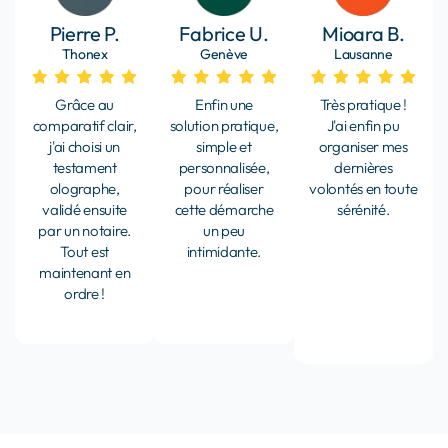
Pierre P.
Fabrice U.
Mioara B.
Thonex
Genève
Lausanne
Grâce au
Enfin une
Très pratique !
comparatif clair,
solution pratique,
J'ai enfin pu
j'ai choisi un
simple et
organiser mes
testament
personnalisée,
dernières
olographe,
pour réaliser
volontés en toute
validé ensuite
cette démarche
sérénité.​
par un notaire.
un peu
Tout est
intimidante.
maintenant en
ordre !